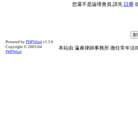
您還不是論壇會員,請先
註冊
Powered by
PHPWind
v1.3.6
Copyright © 2003-04
本站由
瀛睿律師事務所
擔任常年法律
PHPWind