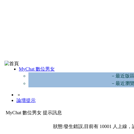
MyChat 數位男女
－最近版
－最近瀏
»
論壇提示
MyChat 數位男女 提示訊息
狀態:發生錯誤,目前有 10001 人上線