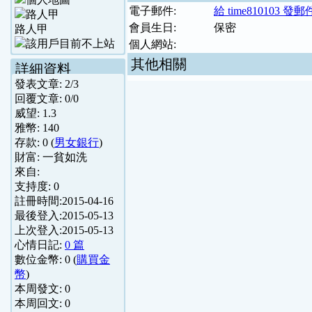
電子郵件:
給 time810103 發郵
會員生日:
保密
路人甲
個人網站:
其他相關
詳細資料
發表文章:
2
/
3
回覆文章:
0
/
0
威望:
1.3
雅幣:
140
存款:
0
(
男女銀行
)
財富:
一貧如洗
來自:
支持度:
0
註冊時間:
2015-04-16
最後登入:
2015-05-13
上次登入:
2015-05-13
心情日記:
0 篇
數位金幣:
0
(
購買金
幣
)
本周發文:
0
本周回文:
0