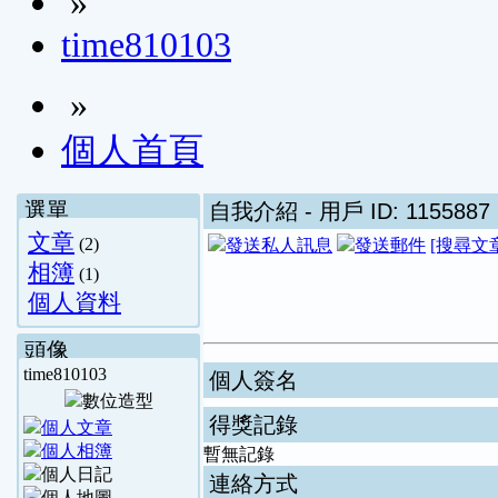
»
time810103
»
個人首頁
選單
自我介紹
- 用戶 ID: 1155887
文章
(2)
[搜尋文
相簿
(1)
個人資料
頭像
time810103
個人簽名
得獎記錄
暫無記錄
連絡方式