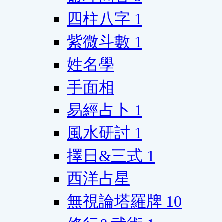
四柱八字
1
紫微斗數
1
姓名學
手面相
易經占卜
1
風水研討
1
擇日&三式
1
西洋占星
無視論塔羅牌
10