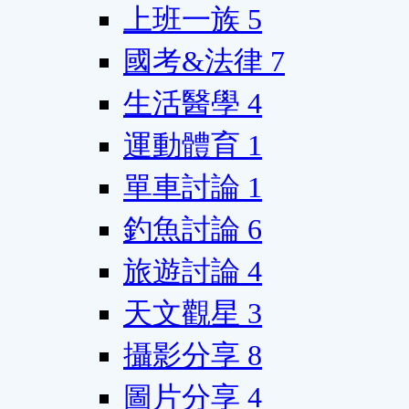
上班一族
5
國考&法律
7
生活醫學
4
運動體育
1
單車討論
1
釣魚討論
6
旅遊討論
4
天文觀星
3
攝影分享
8
圖片分享
4