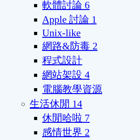
軟體討論
6
Apple 討論
1
Unix-like
網路&防毒
2
程式設計
網站架設
4
電腦教學資源
生活休閒
14
休閒哈啦
7
感情世界
2