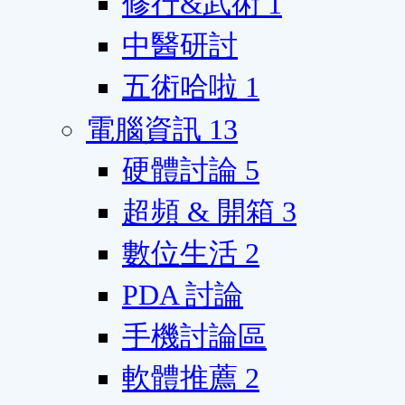
修行&武術
1
中醫研討
五術哈啦
1
電腦資訊
13
硬體討論
5
超頻 & 開箱
3
數位生活
2
PDA 討論
手機討論區
軟體推薦
2