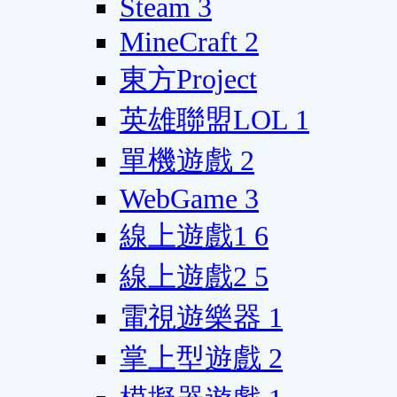
Steam
3
MineCraft
2
東方Project
英雄聯盟LOL
1
單機遊戲
2
WebGame
3
線上遊戲1
6
線上遊戲2
5
電視遊樂器
1
掌上型遊戲
2