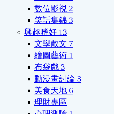
數位影視
2
笑話集錦
3
興趣嗜好
13
文學散文
7
繪圖藝術
1
布袋戲
3
動漫畫討論
3
美食天地
6
理財專區
心理測驗
1