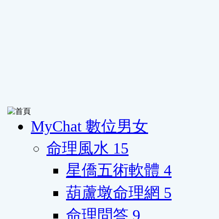
MyChat 數位男女
命理風水
15
星僑五術軟體
4
葫蘆墩命理網
5
命理問答
9