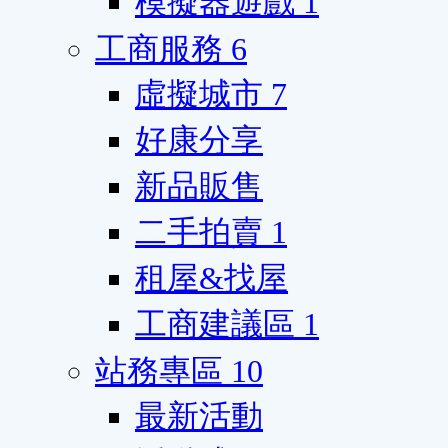
模擬器遊戲
1
工商服務
6
虛擬城市
7
好康分享
新品販售
二手拍賣
1
租屋&找屋
工商建議區
1
站務專區
10
最新活動