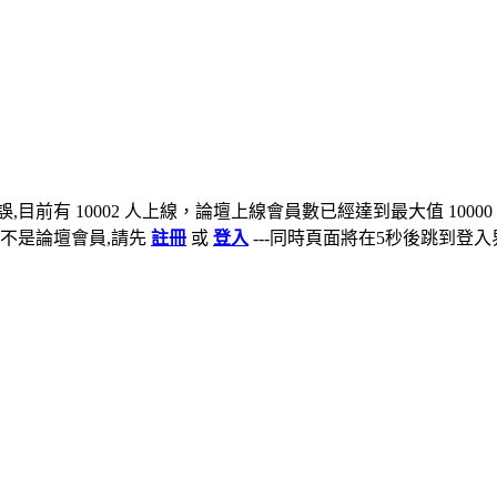
,目前有 10002 人上線，論壇上線會員數已經達到最大值 10000
不是論壇會員,請先
註冊
或
登入
---同時頁面將在5秒後跳到登入