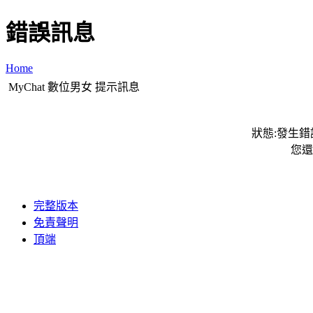
錯誤訊息
Home
MyChat 數位男女 提示訊息
狀態:發生錯誤
您還
完整版本
免責聲明
頂端