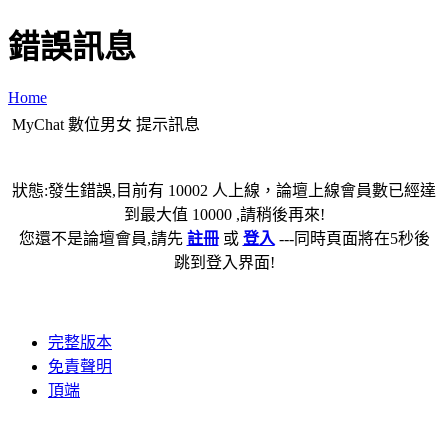
錯誤訊息
Home
MyChat 數位男女 提示訊息
狀態:發生錯誤,目前有 10002 人上線，論壇上線會員數已經達
到最大值 10000 ,請稍後再來!
您還不是論壇會員,請先
註冊
或
登入
---同時頁面將在5秒後
跳到登入界面!
完整版本
免責聲明
頂端