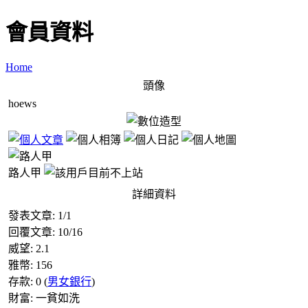
會員資料
Home
頭像
hoews
路人甲
詳細資料
發表文章:
1
/
1
回覆文章:
10
/
16
威望:
2.1
雅幣:
156
存款:
0
(
男女銀行
)
財富:
一貧如洗