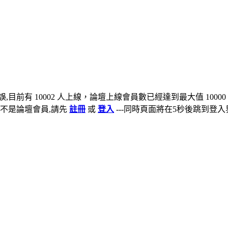
,目前有 10002 人上線，論壇上線會員數已經達到最大值 10000
不是論壇會員,請先
註冊
或
登入
---同時頁面將在5秒後跳到登入