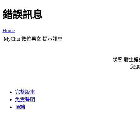
錯誤訊息
Home
MyChat 數位男女 提示訊息
狀態:發生錯誤
您還
完整版本
免責聲明
頂端