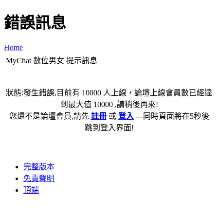
錯誤訊息
Home
MyChat 數位男女 提示訊息
狀態:發生錯誤,目前有 10000 人上線，論壇上線會員數已經達
到最大值 10000 ,請稍後再來!
您還不是論壇會員,請先
註冊
或
登入
---同時頁面將在5秒後
跳到登入界面!
完整版本
免責聲明
頂端