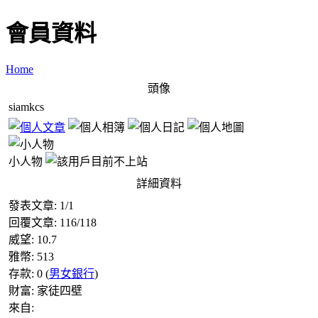
會員資料
Home
頭像
siamkcs
小人物
詳細資料
發表文章:
1
/
1
回覆文章:
116
/
118
威望:
10.7
雅幣:
513
存款:
0
(
男女銀行
)
財富:
家徒四壁
來自: