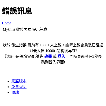
錯誤訊息
Home
MyChat 數位男女 提示訊息
狀態:發生錯誤,目前有 10001 人上線，論壇上線會員數已經達
到最大值 10000 ,請稍後再來!
您還不是論壇會員,請先
註冊
或
登入
---同時頁面將在5秒後
跳到登入界面!
完整版本
免責聲明
頂端