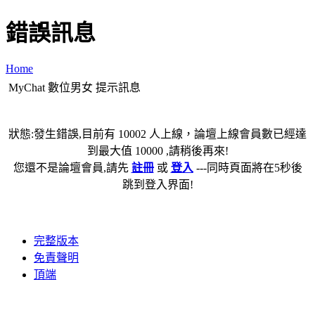
錯誤訊息
Home
MyChat 數位男女 提示訊息
狀態:發生錯誤,目前有 10002 人上線，論壇上線會員數已經達
到最大值 10000 ,請稍後再來!
您還不是論壇會員,請先
註冊
或
登入
---同時頁面將在5秒後
跳到登入界面!
完整版本
免責聲明
頂端