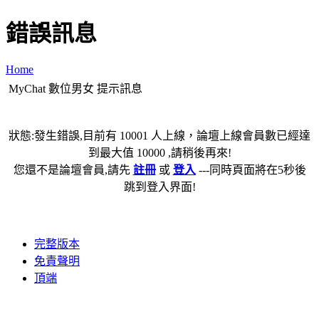
錯誤訊息
Home
MyChat 數位男女 提示訊息
狀態:發生錯誤,目前有 10001 人上線，論壇上線會員數已經達
到最大值 10000 ,請稍後再來!
您還不是論壇會員,請先
註冊
或
登入
---同時頁面將在5秒後
跳到登入界面!
完整版本
免責聲明
頂端