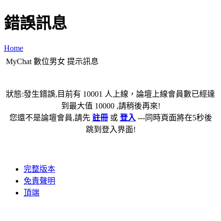
錯誤訊息
Home
MyChat 數位男女 提示訊息
狀態:發生錯誤,目前有 10001 人上線，論壇上線會員數已經達
到最大值 10000 ,請稍後再來!
您還不是論壇會員,請先
註冊
或
登入
---同時頁面將在5秒後
跳到登入界面!
完整版本
免責聲明
頂端