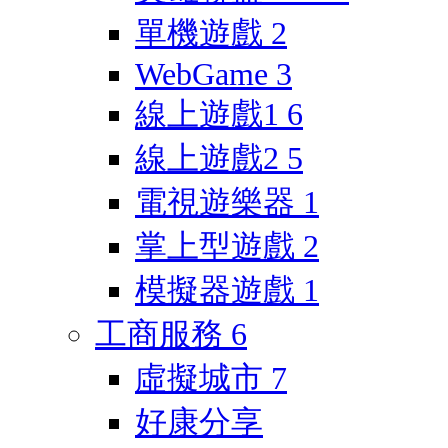
單機遊戲
2
WebGame
3
線上遊戲1
6
線上遊戲2
5
電視遊樂器
1
掌上型遊戲
2
模擬器遊戲
1
工商服務
6
虛擬城市
7
好康分享