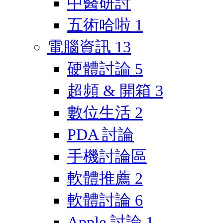
中醫研討
五術哈啦
1
電腦資訊
13
硬體討論
5
超頻 & 開箱
3
數位生活
2
PDA 討論
手機討論區
軟體推薦
2
軟體討論
6
Apple 討論
1