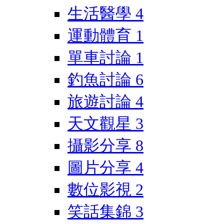
生活醫學
4
運動體育
1
單車討論
1
釣魚討論
6
旅遊討論
4
天文觀星
3
攝影分享
8
圖片分享
4
數位影視
2
笑話集錦
3