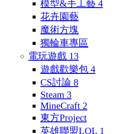
模型&手工藝
4
花卉園藝
魔術方塊
獨輪車專區
電玩遊戲
13
遊戲歡樂包
4
CS討論
8
Steam
3
MineCraft
2
東方Project
英雄聯盟LOL
1