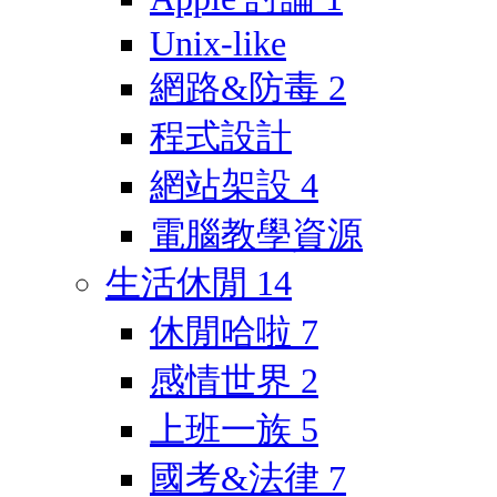
Unix-like
網路&防毒
2
程式設計
網站架設
4
電腦教學資源
生活休閒
14
休閒哈啦
7
感情世界
2
上班一族
5
國考&法律
7