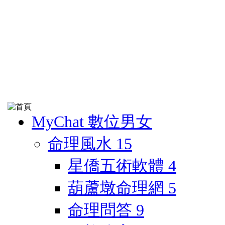
MyChat 數位男女
命理風水
15
星僑五術軟體
4
葫蘆墩命理網
5
命理問答
9