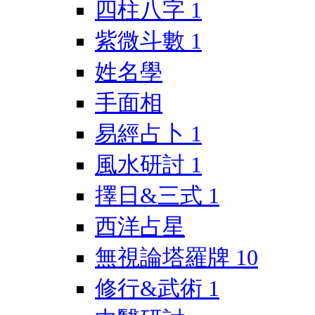
四柱八字
1
紫微斗數
1
姓名學
手面相
易經占卜
1
風水研討
1
擇日&三式
1
西洋占星
無視論塔羅牌
10
修行&武術
1