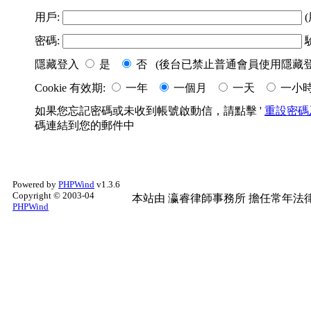
用戶:
(
密碼:
隱藏登入
是
否 (後台已禁止普通會員使用隱藏登
Cookie 有效期:
一年
一個月
一天
一小
如果您忘記密碼或未收到帳號啟動信，請點擊 '
重設密碼
碼連結到您的郵件中
Powered by
PHPWind
v1.3.6
Copyright © 2003-04
本站由
瀛睿律師事務所
擔任常年法律
PHPWind