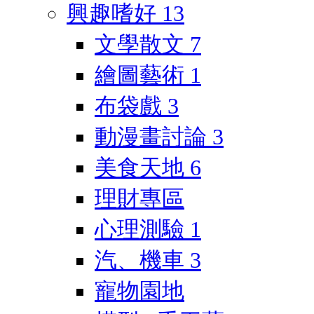
興趣嗜好
13
文學散文
7
繪圖藝術
1
布袋戲
3
動漫畫討論
3
美食天地
6
理財專區
心理測驗
1
汽、機車
3
寵物園地