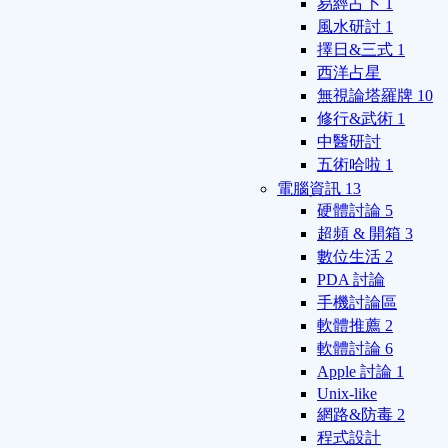
易經占卜
1
風水研討
1
擇日&三式
1
西洋占星
無視論塔羅牌
10
修行&武術
1
中醫研討
五術哈啦
1
電腦資訊
13
硬體討論
5
超頻 & 開箱
3
數位生活
2
PDA 討論
手機討論區
軟體推薦
2
軟體討論
6
Apple 討論
1
Unix-like
網路&防毒
2
程式設計