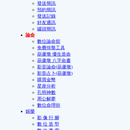
發送簡訊
預約簡訊
發送記錄
好友通訊
罐頭簡訊
論命
數位論命舘
免費排盤工具
葫蘆墩 優生造命
葫蘆墩 八字命書
影音論命(葫蘆墩)
影音占卜(葫蘆墩)
購買金幣
星座分析
孔明神數
周公解夢
數位命理街
娛樂
影 像 行 腳
數 位 造 型