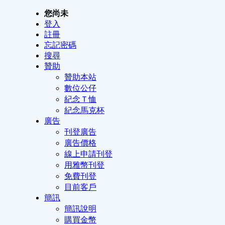
您尚未
登入
註冊
忘記密碼
搜尋
贊助
贊助本站
數位公仔
紀念Ｔ恤
紀念馬克杯
廣告
刊登廣告
廣告價格
線上申請刊登
用雅幣刊登
免費刊登
目前客戶
簡訊
簡訊說明
購買金幣