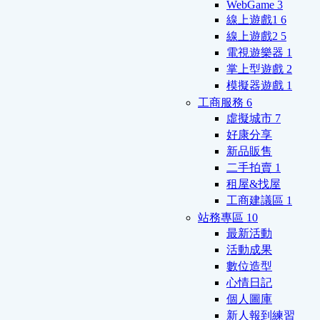
WebGame
3
線上遊戲1
6
線上遊戲2
5
電視遊樂器
1
掌上型遊戲
2
模擬器遊戲
1
工商服務
6
虛擬城市
7
好康分享
新品販售
二手拍賣
1
租屋&找屋
工商建議區
1
站務專區
10
最新活動
活動成果
數位造型
心情日記
個人圖庫
新人報到練習