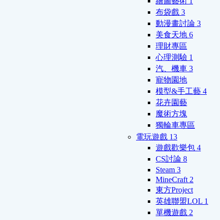
繪圖藝術
1
布袋戲
3
動漫畫討論
3
美食天地
6
理財專區
心理測驗
1
汽、機車
3
寵物園地
模型&手工藝
4
花卉園藝
魔術方塊
獨輪車專區
電玩遊戲
13
遊戲歡樂包
4
CS討論
8
Steam
3
MineCraft
2
東方Project
英雄聯盟LOL
1
單機遊戲
2