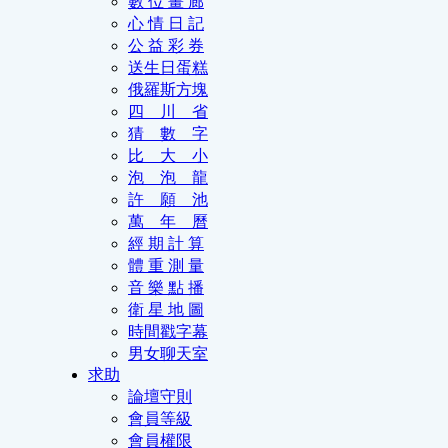
數 位 畫 廊
心 情 日 記
公 益 彩 券
送生日蛋糕
俄羅斯方塊
四 川 省
猜 數 字
比 大 小
泡 泡 龍
許 願 池
萬 年 曆
經 期 計 算
體 重 測 量
音 樂 點 播
衛 星 地 圖
時間戳字幕
男女聊天室
求助
論壇守則
會員等級
會員權限