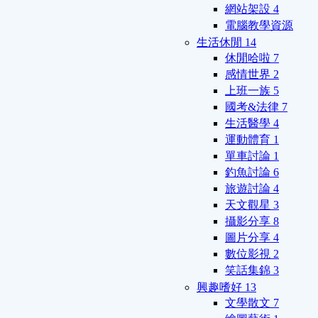
網站架設
4
電腦教學資源
生活休閒
14
休閒哈啦
7
感情世界
2
上班一族
5
國考&法律
7
生活醫學
4
運動體育
1
單車討論
1
釣魚討論
6
旅遊討論
4
天文觀星
3
攝影分享
8
圖片分享
4
數位影視
2
笑話集錦
3
興趣嗜好
13
文學散文
7