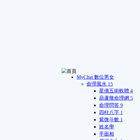
MyChat 數位男女
命理風水
15
星僑五術軟體
4
葫蘆墩命理網
5
命理問答
9
四柱八字
1
紫微斗數
1
姓名學
手面相