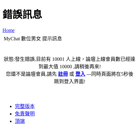
錯誤訊息
Home
MyChat 數位男女 提示訊息
狀態:發生錯誤,目前有 10001 人上線，論壇上線會員數已經達
到最大值 10000 ,請稍後再來!
您還不是論壇會員,請先
註冊
或
登入
---同時頁面將在5秒後
跳到登入界面!
完整版本
免責聲明
頂端