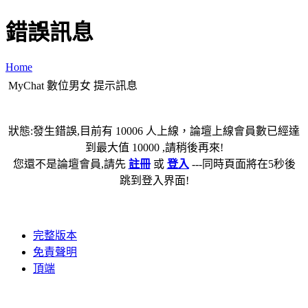
錯誤訊息
Home
MyChat 數位男女 提示訊息
狀態:發生錯誤,目前有 10006 人上線，論壇上線會員數已經達
到最大值 10000 ,請稍後再來!
您還不是論壇會員,請先
註冊
或
登入
---同時頁面將在5秒後
跳到登入界面!
完整版本
免責聲明
頂端