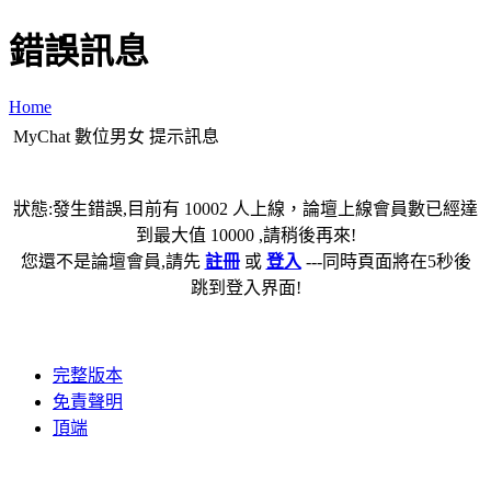
錯誤訊息
Home
MyChat 數位男女 提示訊息
狀態:發生錯誤,目前有 10002 人上線，論壇上線會員數已經達
到最大值 10000 ,請稍後再來!
您還不是論壇會員,請先
註冊
或
登入
---同時頁面將在5秒後
跳到登入界面!
完整版本
免責聲明
頂端