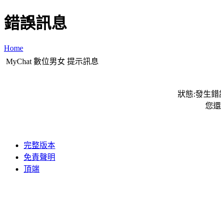
錯誤訊息
Home
MyChat 數位男女 提示訊息
狀態:發生錯誤
您還
完整版本
免責聲明
頂端