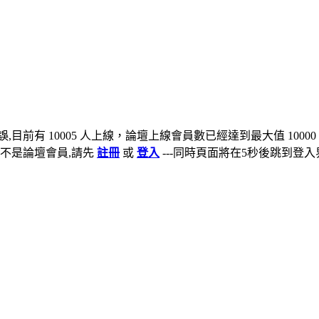
,目前有 10005 人上線，論壇上線會員數已經達到最大值 10000
不是論壇會員,請先
註冊
或
登入
---同時頁面將在5秒後跳到登入