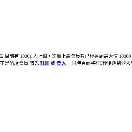
,目前有 10001 人上線，論壇上線會員數已經達到最大值 10000
不是論壇會員,請先
註冊
或
登入
---同時頁面將在5秒後跳到登入