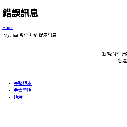
錯誤訊息
Home
MyChat 數位男女 提示訊息
狀態:發生錯誤
您還
完整版本
免責聲明
頂端