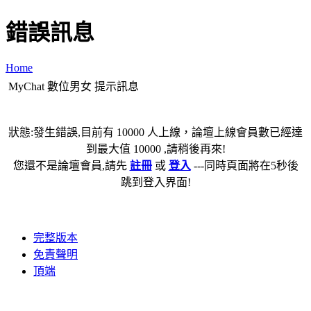
錯誤訊息
Home
MyChat 數位男女 提示訊息
狀態:發生錯誤,目前有 10000 人上線，論壇上線會員數已經達
到最大值 10000 ,請稍後再來!
您還不是論壇會員,請先
註冊
或
登入
---同時頁面將在5秒後
跳到登入界面!
完整版本
免責聲明
頂端