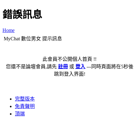
錯誤訊息
Home
MyChat 數位男女 提示訊息
此會員不公開個人首頁 !!
您還不是論壇會員,請先
註冊
或
登入
---同時頁面將在5秒後
跳到登入界面!
完整版本
免責聲明
頂端