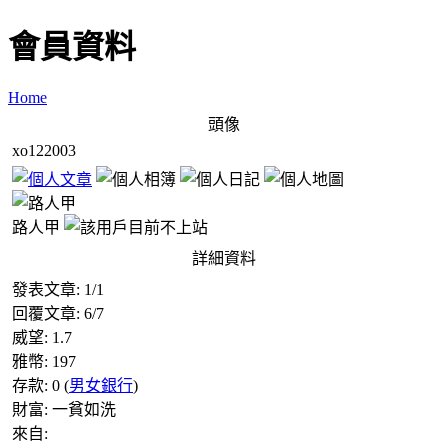
會員資料
Home
頭像
xo122003
路人甲
詳細資料
發表文章:
1
/
1
回覆文章:
6
/
7
威望:
1.7
雅幣:
197
存款:
0
(
男女銀行
)
財富:
一貧如洗
來自: