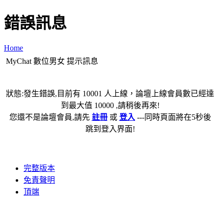
錯誤訊息
Home
MyChat 數位男女 提示訊息
狀態:發生錯誤,目前有 10001 人上線，論壇上線會員數已經達
到最大值 10000 ,請稍後再來!
您還不是論壇會員,請先
註冊
或
登入
---同時頁面將在5秒後
跳到登入界面!
完整版本
免責聲明
頂端