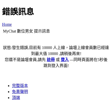
錯誤訊息
Home
MyChat 數位男女 提示訊息
狀態:發生錯誤,目前有 10000 人上線，論壇上線會員數已經達
到最大值 10000 ,請稍後再來!
您還不是論壇會員,請先
註冊
或
登入
---同時頁面將在5秒後
跳到登入界面!
完整版本
免責聲明
頂端