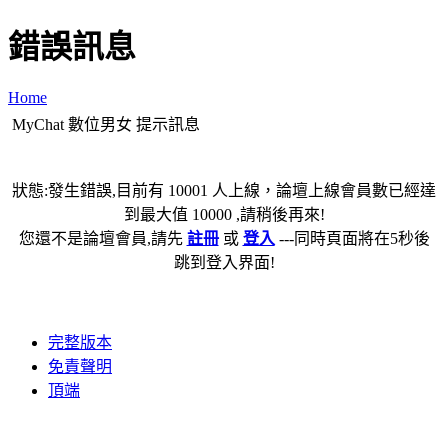
錯誤訊息
Home
MyChat 數位男女 提示訊息
狀態:發生錯誤,目前有 10001 人上線，論壇上線會員數已經達
到最大值 10000 ,請稍後再來!
您還不是論壇會員,請先
註冊
或
登入
---同時頁面將在5秒後
跳到登入界面!
完整版本
免責聲明
頂端