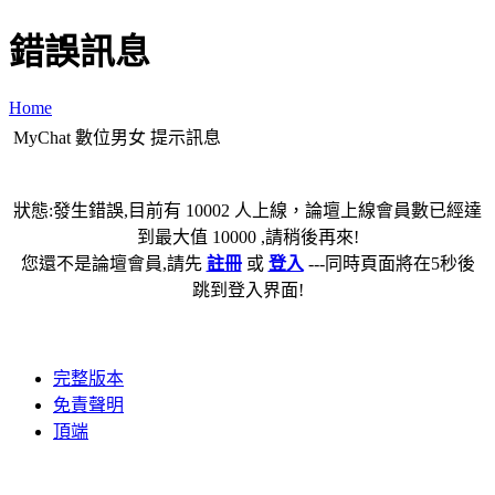
錯誤訊息
Home
MyChat 數位男女 提示訊息
狀態:發生錯誤,目前有 10002 人上線，論壇上線會員數已經達
到最大值 10000 ,請稍後再來!
您還不是論壇會員,請先
註冊
或
登入
---同時頁面將在5秒後
跳到登入界面!
完整版本
免責聲明
頂端