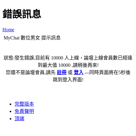
錯誤訊息
Home
MyChat 數位男女 提示訊息
狀態:發生錯誤,目前有 10000 人上線，論壇上線會員數已經達
到最大值 10000 ,請稍後再來!
您還不是論壇會員,請先
註冊
或
登入
---同時頁面將在5秒後
跳到登入界面!
完整版本
免責聲明
頂端