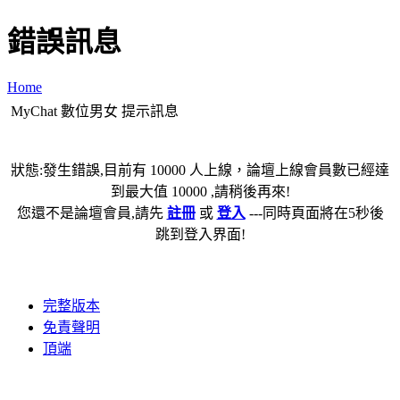
錯誤訊息
Home
MyChat 數位男女 提示訊息
狀態:發生錯誤,目前有 10000 人上線，論壇上線會員數已經達
到最大值 10000 ,請稍後再來!
您還不是論壇會員,請先
註冊
或
登入
---同時頁面將在5秒後
跳到登入界面!
完整版本
免責聲明
頂端