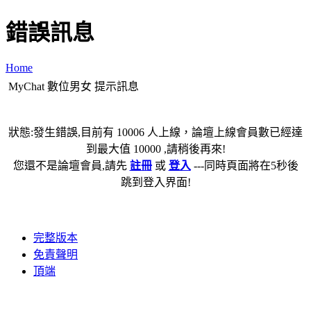
錯誤訊息
Home
MyChat 數位男女 提示訊息
狀態:發生錯誤,目前有 10006 人上線，論壇上線會員數已經達
到最大值 10000 ,請稍後再來!
您還不是論壇會員,請先
註冊
或
登入
---同時頁面將在5秒後
跳到登入界面!
完整版本
免責聲明
頂端