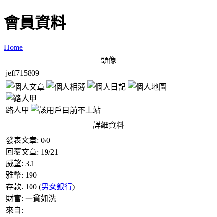
會員資料
Home
頭像
jeff715809
路人甲
詳細資料
發表文章:
0
/
0
回覆文章:
19
/
21
威望:
3.1
雅幣:
190
存款:
100
(
男女銀行
)
財富:
一貧如洗
來自: