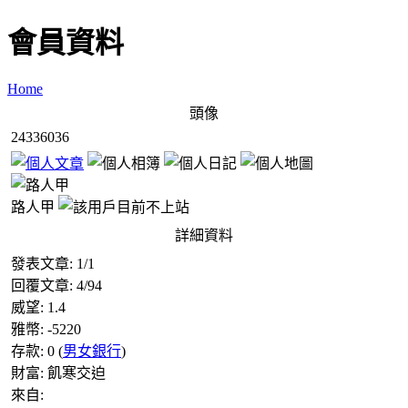
會員資料
Home
頭像
24336036
路人甲
詳細資料
發表文章:
1
/
1
回覆文章:
4
/
94
威望:
1.4
雅幣:
-5220
存款:
0
(
男女銀行
)
財富:
飢寒交迫
來自: