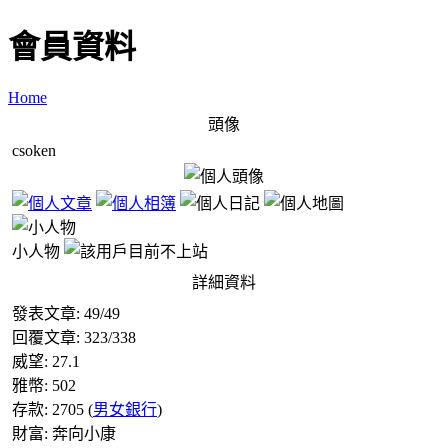
會員資料
Home
頭像
csoken
小人物
詳細資料
發表文章:
49
/
49
回覆文章:
323
/
338
威望:
27.1
雅幣:
502
存款:
2705
(
男女銀行
)
財富:
奔向小康