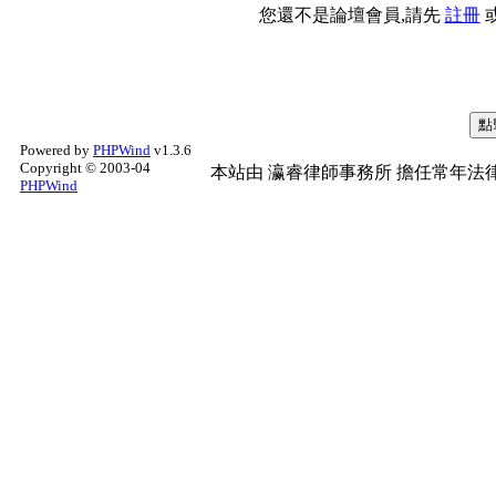
您還不是論壇會員,請先
註冊
Powered by
PHPWind
v1.3.6
Copyright © 2003-04
本站由
瀛睿律師事務所
擔任常年法律
PHPWind