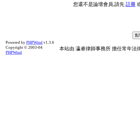
您還不是論壇會員,請先
註冊
Powered by
PHPWind
v1.3.6
Copyright © 2003-04
本站由
瀛睿律師事務所
擔任常年法律
PHPWind