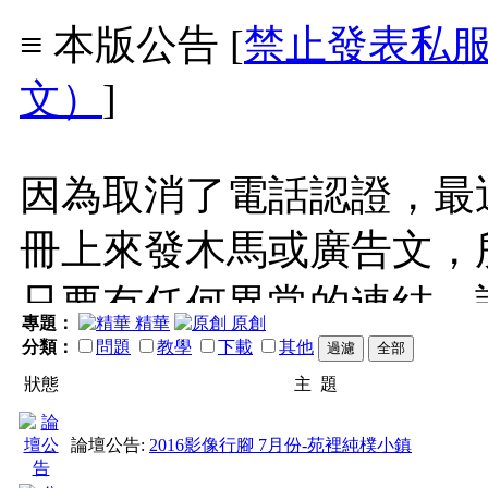
≡ 本版公告 [
禁止發表私服
文）
]
因為取消了電話認證，最
冊上來發木馬或廣告文，
只要有任何異常的連結，
專題：
精華
原創
再點，
分類：
問題
教學
下載
其他
狀態
主 題
如果發現有木馬，請立即
論壇公告:
2016影像行腳 7月份-苑裡純樸小鎮
內封鎖該帳號