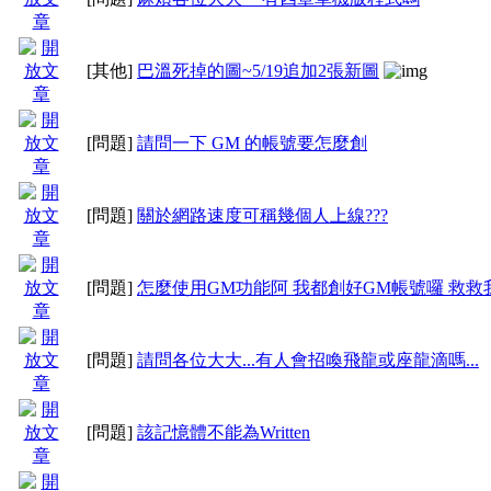
http://bbs.mychat.to/read
4. 內容都有奇怪的連結與
[其他]
巴溫死掉的圖~5/19追加2張新圖
只要一點就會中毒，一般
[問題]
請問一下 GM 的帳號要怎麼創
[問題]
關於網路速度可稱幾個人上線???
[問題]
怎麼使用GM功能阿 我都創好GM帳號囉 救救
[問題]
請問各位大大...有人會招喚飛龍或座龍滴嗎...
[問題]
該記憶體不能為Written