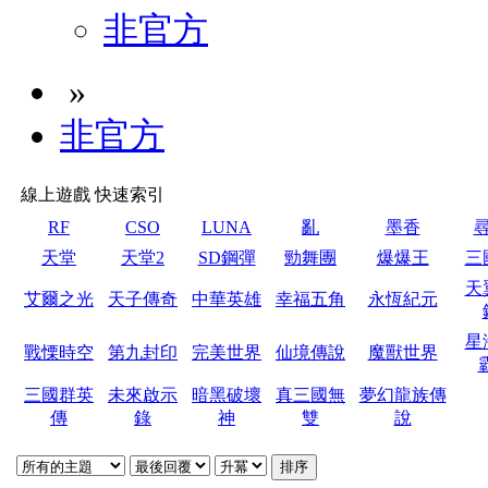
非官方
»
非官方
線上遊戲 快速索引
RF
CSO
LUNA
亂
墨香
天堂
天堂2
SD鋼彈
勁舞團
爆爆王
三
天
艾爾之光
天子傳奇
中華英雄
幸福五角
永恆紀元
星
戰慄時空
第九封印
完美世界
仙境傳說
魔獸世界
三國群英
未來啟示
暗黑破壞
真三國無
夢幻龍族傳
傳
錄
神
雙
說