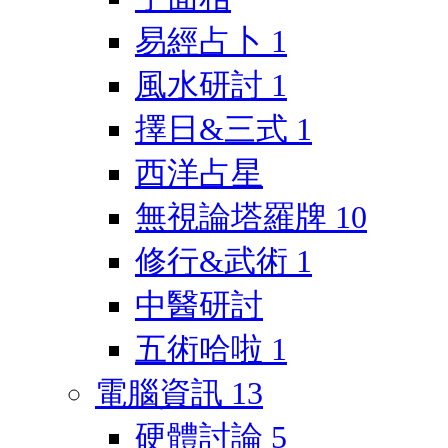
易經占卜
1
風水研討
1
擇日&三式
1
西洋占星
無視論塔羅牌
10
修行&武術
1
中醫研討
五術哈啦
1
電腦資訊
13
硬體討論
5