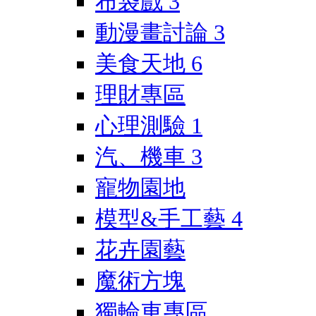
布袋戲
3
動漫畫討論
3
美食天地
6
理財專區
心理測驗
1
汽、機車
3
寵物園地
模型&手工藝
4
花卉園藝
魔術方塊
獨輪車專區