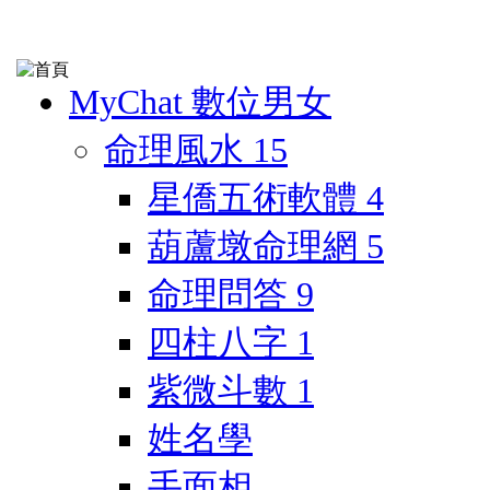
MyChat 數位男女
命理風水
15
星僑五術軟體
4
葫蘆墩命理網
5
命理問答
9
四柱八字
1
紫微斗數
1
姓名學
手面相