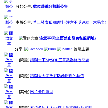
分類公告:
數位遊戲分類版公告
http://bbs.mychat.to/thread
本版公告:
禁止發表私服網址+注意不明連結（木馬文
目前發現的木馬文共同特
注意事項(全面禁止發表私服網址)
1. 有發廣告、木馬文都是
分享:
論壇主題
[問題]
請問一下MySQL三章武器修改問題
2. IP位置大部份都是大陸的
3. 主題都是很奇怪的 如
[問題]
請問大大怎改武防卷衝過的數值
{爆強]
[其他]
巴拉卡斯雛型
可以參考 即時通木馬資訊
[問題]
麻煩各位大大~~有四章單機版程式嗎