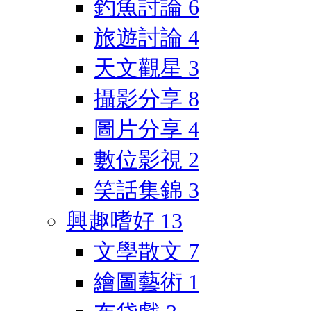
釣魚討論
6
旅遊討論
4
天文觀星
3
攝影分享
8
圖片分享
4
數位影視
2
笑話集錦
3
興趣嗜好
13
文學散文
7
繪圖藝術
1