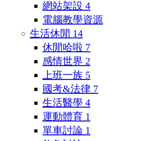
網站架設
4
電腦教學資源
生活休閒
14
休閒哈啦
7
感情世界
2
上班一族
5
國考&法律
7
生活醫學
4
運動體育
1
單車討論
1