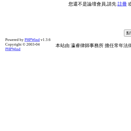
您還不是論壇會員,請先
註冊
Powered by
PHPWind
v1.3.6
Copyright © 2003-04
本站由
瀛睿律師事務所
擔任常年法律
PHPWind