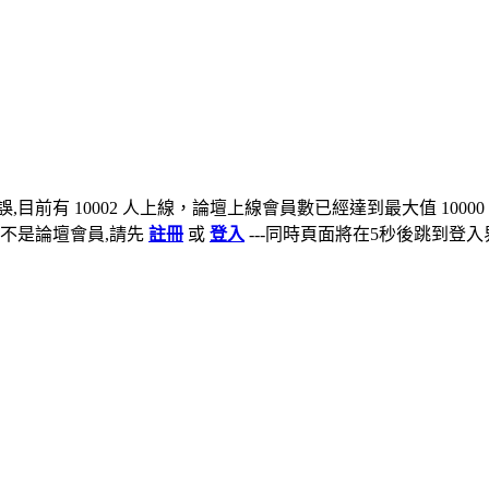
,目前有 10002 人上線，論壇上線會員數已經達到最大值 10000
不是論壇會員,請先
註冊
或
登入
---同時頁面將在5秒後跳到登入