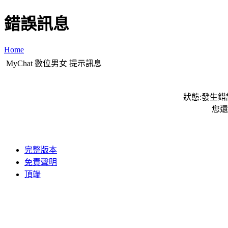
錯誤訊息
Home
MyChat 數位男女 提示訊息
狀態:發生錯誤
您還
完整版本
免責聲明
頂端