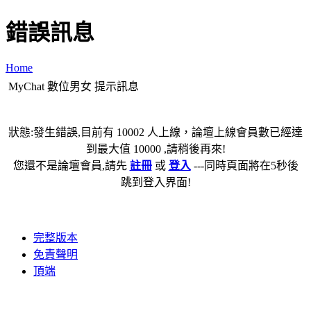
錯誤訊息
Home
MyChat 數位男女 提示訊息
狀態:發生錯誤,目前有 10002 人上線，論壇上線會員數已經達
到最大值 10000 ,請稍後再來!
您還不是論壇會員,請先
註冊
或
登入
---同時頁面將在5秒後
跳到登入界面!
完整版本
免責聲明
頂端