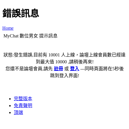
錯誤訊息
Home
MyChat 數位男女 提示訊息
狀態:發生錯誤,目前有 10001 人上線，論壇上線會員數已經達
到最大值 10000 ,請稍後再來!
您還不是論壇會員,請先
註冊
或
登入
---同時頁面將在5秒後
跳到登入界面!
完整版本
免責聲明
頂端