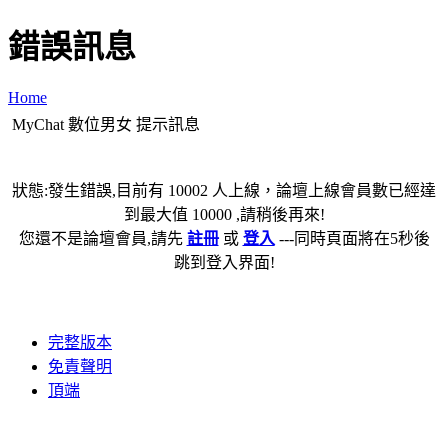
錯誤訊息
Home
MyChat 數位男女 提示訊息
狀態:發生錯誤,目前有 10002 人上線，論壇上線會員數已經達
到最大值 10000 ,請稍後再來!
您還不是論壇會員,請先
註冊
或
登入
---同時頁面將在5秒後
跳到登入界面!
完整版本
免責聲明
頂端