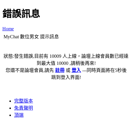
錯誤訊息
Home
MyChat 數位男女 提示訊息
狀態:發生錯誤,目前有 10009 人上線，論壇上線會員數已經達
到最大值 10000 ,請稍後再來!
您還不是論壇會員,請先
註冊
或
登入
---同時頁面將在5秒後
跳到登入界面!
完整版本
免責聲明
頂端