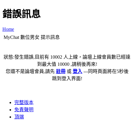
錯誤訊息
Home
MyChat 數位男女 提示訊息
狀態:發生錯誤,目前有 10002 人上線，論壇上線會員數已經達
到最大值 10000 ,請稍後再來!
您還不是論壇會員,請先
註冊
或
登入
---同時頁面將在5秒後
跳到登入界面!
完整版本
免責聲明
頂端