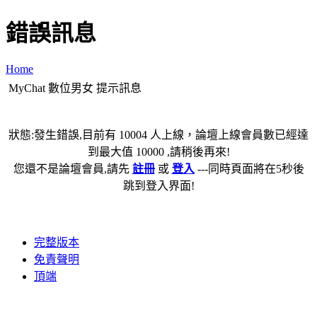
錯誤訊息
Home
MyChat 數位男女 提示訊息
狀態:發生錯誤,目前有 10004 人上線，論壇上線會員數已經達
到最大值 10000 ,請稍後再來!
您還不是論壇會員,請先
註冊
或
登入
---同時頁面將在5秒後
跳到登入界面!
完整版本
免責聲明
頂端