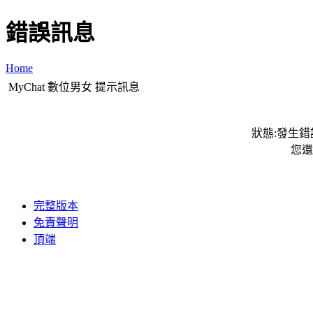
錯誤訊息
Home
MyChat 數位男女 提示訊息
狀態:發生錯誤
您還
完整版本
免責聲明
頂端