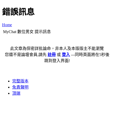
錯誤訊息
Home
MyChat 數位男女 提示訊息
此文章為保密詳批論命，非本人及本版版主不能瀏覽
您還不是論壇會員,請先
註冊
或
登入
---同時頁面將在5秒後
跳到登入界面!
完整版本
免責聲明
頂端