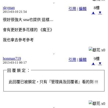
skyman
8樓
引用
|
編輯
2013-03-10 21:54
▲
▼
很好很強大 sma也提供 這樣....
會有更好更多花樣的 《魔王》
我也拿去參考參考
x
0
honman719
9樓
引用
|
編輯
2013-03-11 00:17
▲
▼
回 覆 鎖 定 ：
此回覆已被鎖定，只有『管理員及回覆者』看的到 !!!
x
0