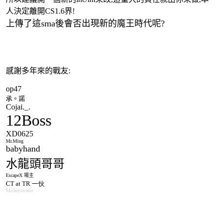
人決定離開CS1.6界!
上傳了這sma後會否出現新的魔王時代呢?
感謝多年來的戰友:
op47
承。諾
Cojai._.
12Boss
XD0625
Mr.Ming
babyhand
水龍頭哥哥
EscapeX 場主
CT at TR 一伙
Mickeymouse