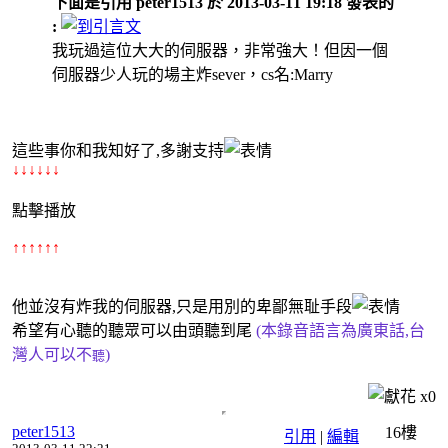
下面是引用 peter1513 於 2013-03-11 19:18 發表的
:
我玩過這位大大的伺服器，非常強大！但因一個
伺服器少人玩的場主炸sever，cs名:Marry
這些事你和我知好了,多謝支持
↓↓↓↓↓↓
點擊播放
↑↑↑
↑↑↑
他並沒有炸我的伺服器,只是用別的卑鄙無耻手段
希望有心聽的聽眾可以由頭聽到尾
(本錄音語言為廣東話,台
灣人可以不
)
聽
x
0
peter1513
16樓
引用
|
編輯