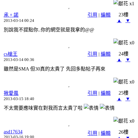
x
1
23樓
承。諾
引用
|
編輯
▲
▼
2013-03-14 00:24
別說我不提點你..你的網空就是我拿的@@
x
0
24樓
cs槍王
引用
|
編輯
▲
▼
2013-03-14 00:36
雖然是SMA 但30真的太貴了 先回多點帖子再來
x
0
25樓
揪愛風
引用
|
編輯
▲
▼
2013-03-15 18:40
不太需要應味實在對我而言太貴了啦
x
0
asd17634
26樓
引用
|
編輯
2013-03-16 19:00
▲
▼