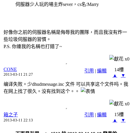
伺服器少人玩的場主炸sever，cs名:Marry
好像你之前的伺服器名稱是侮辱我的團隊，而且我沒有炸一
些垃圾伺服器的習慣。
P.S. 你連我的名稱也打錯了~
x
0
CONE
14樓
引用
|
編輯
2013-03-11 21:27
▲
▼
编译失败。少dhudmessage.inc 文件 可以共享这个文件吗。我
在网上找了很久。没有找到这个。。
x
0
15樓
箱之子
引用
|
編輯
▲
▼
2013-03-11 22:13