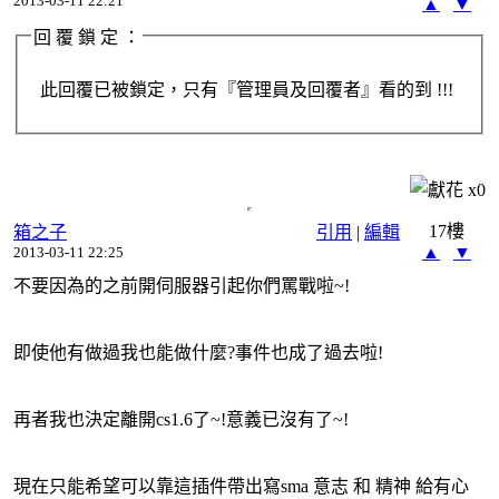
2013-03-11 22:21
▲
▼
回 覆 鎖 定 ：
此回覆已被鎖定，只有『管理員及回覆者』看的到 !!!
x
0
17樓
箱之子
引用
|
編輯
▲
▼
2013-03-11 22:25
不要因為的
之前開伺服器引起你們
罵戰啦~!
即使他有做過我也能做什麼?事件也成了過去啦!
再者我也決定離開cs1.6了~!意義已沒有了~!
現在只能希望可以靠這插件帶出寫sma 意志 和 精神 給
有心