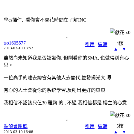
學cs插件, 看你會不會花時間在了解INC
x
0
tso1605577
4樓
引用
|
編輯
2013-03-10 13:52
▲
▼
雖然尚未知道我是否認識你, 但剛看你的SMA, 也做得別有心
思。
一位高手的離去總會有其他人去替代,並發揚光大,嗯
有心的人士會從你的系統學習,及創出更好的東東
我相信不認該只值30 雅幣 的 , 不過 我相信都是 樓主的心意
x
0
5樓
點解會咁既
引用
|
編輯
▲
▼
2013-03-10 16:08