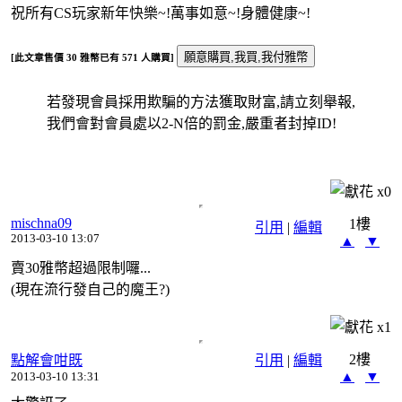
祝所有CS玩家新年快樂~!萬事如意~!身體健康~!
[此文章售價
30
雅幣已有
571
人購買]
若發現會員採用欺騙的方法獲取財富,請立刻舉報,
我們會對會員處以2-N倍的罰金,嚴重者封掉ID!
x
0
mischna09
1樓
引用
|
編輯
2013-03-10 13:07
▲
▼
賣30雅幣超過限制囉...
(現在流行發自己的魔王?)
x
1
2樓
點解會咁既
引用
|
編輯
▲
▼
2013-03-10 13:31