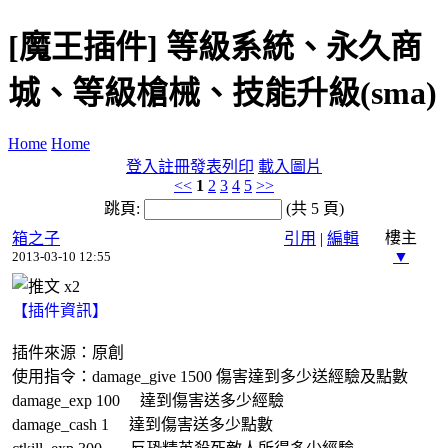
[魔王插件] 等級系統、永久商
城、等級槍械、技能升級(sma)
Home
Home
登入
註冊
發表
列印
載入圖片
<<
1
2
3
4
5
>>
跳頁:
(共 5 頁)
樓主
箱之子
引用
|
編輯
▼
2013-03-10 12:55
x
2
【插件資訊】
插件來源：
原創
使用指令：damage_give 1500 傷害達到多少送經驗及點數
damage_exp 100 達到傷害送多少經驗
damage_cash 1 達到傷害送多少點數