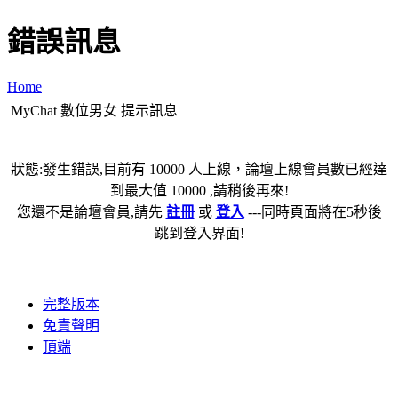
錯誤訊息
Home
MyChat 數位男女 提示訊息
狀態:發生錯誤,目前有 10000 人上線，論壇上線會員數已經達
到最大值 10000 ,請稍後再來!
您還不是論壇會員,請先
註冊
或
登入
---同時頁面將在5秒後
跳到登入界面!
完整版本
免責聲明
頂端