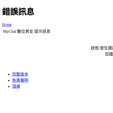
錯誤訊息
Home
MyChat 數位男女 提示訊息
狀態:發生錯誤
您還
完整版本
免責聲明
頂端