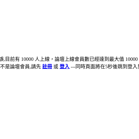
,目前有 10000 人上線，論壇上線會員數已經達到最大值 10000
不是論壇會員,請先
註冊
或
登入
---同時頁面將在5秒後跳到登入