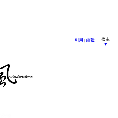
樓主
引用
|
編輯
▼