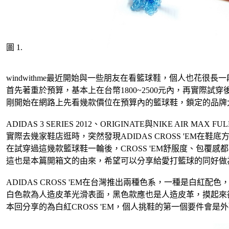
圖 1.
windwithme最近開始與一些朋友在看籃球鞋，個人也花很長
首先著重於預算，基本上在台幣1800~2500元內，再實際試穿
剛開始在網路上先看幾款價位在預算內的籃球鞋，鎖定的品牌大概
ADIDAS 3 SERIES 2012、ORIGINATE與NIKE AIR MAX 
實際去幾家鞋店逛時，突然發現ADIDAS CROSS 'EM在鞋
在試穿過這幾款籃球鞋一輪後，CROSS 'EM舒服度、包覆感
這也是本篇開箱文的由來，希望可以分享給愛打籃球的同好做
ADIDAS CROSS 'EM在台灣推出兩種色系，一種是白紅配
白色款為人造皮革光滑表面，黑色款應也是人造皮革，摸起來
本回分享的為白紅CROSS 'EM，個人挑鞋的第一個要件會是