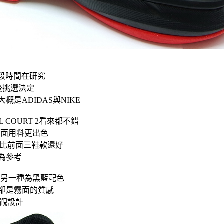
一段時間在研究
後挑選決定
是ADIDAS與NIKE
FULL COURT 2看來都不錯
底方面用料更出色
都比前面三鞋款還好
為參考
色，另一種為黑藍配色
卻是霧面的質感
外觀設計