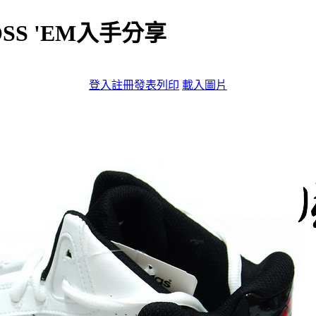
OSS 'EM入手分享
登入
註冊
發表
列印
載入圖片