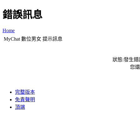
錯誤訊息
Home
MyChat 數位男女 提示訊息
狀態:發生錯誤
您還
完整版本
免責聲明
頂端