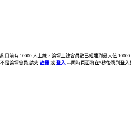
,目前有 10000 人上線，論壇上線會員數已經達到最大值 10000
不是論壇會員,請先
註冊
或
登入
---同時頁面將在5秒後跳到登入